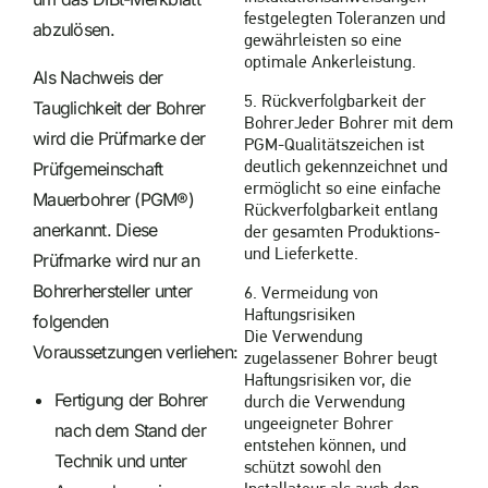
festgelegten Toleranzen und
abzulösen.
gewährleisten so eine
optimale Ankerleistung.
Als Nachweis der
5. Rückverfolgbarkeit der
Tauglichkeit der Bohrer
BohrerJeder Bohrer mit dem
wird die Prüfmarke der
PGM-Qualitätszeichen ist
Prüfgemeinschaft
deutlich gekennzeichnet und
ermöglicht so eine einfache
Mauerbohrer (PGM®)
Rückverfolgbarkeit entlang
anerkannt. Diese
der gesamten Produktions-
und Lieferkette.
Prüfmarke wird nur an
Bohrerhersteller unter
6. Vermeidung von
Haftungsrisiken
folgenden
Die Verwendung
Voraussetzungen verliehen:
zugelassener Bohrer beugt
Haftungsrisiken vor, die
Fertigung der Bohrer
durch die Verwendung
ungeeigneter Bohrer
nach dem Stand der
entstehen können, und
Technik und unter
schützt sowohl den