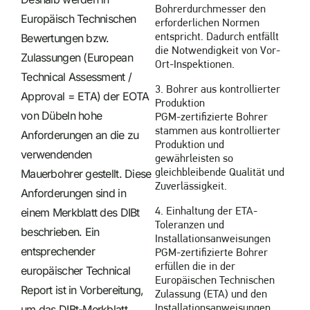
Bohrerdurchmesser den
Europäisch Technischen
erforderlichen Normen
Bewertungen bzw.
entspricht. Dadurch entfällt
die Notwendigkeit von Vor-
Zulassungen (European
Ort-Inspektionen.
Technical Assessment /
3. Bohrer aus kontrollierter
Approval = ETA) der EOTA
Produktion
von Dübeln hohe
PGM-zertifizierte Bohrer
stammen aus kontrollierter
Anforderungen an die zu
Produktion und
verwendenden
gewährleisten so
Mauerbohrer gestellt. Diese
gleichbleibende Qualität und
Zuverlässigkeit.
Anforderungen sind in
einem Merkblatt des DIBt
4. Einhaltung der ETA-
Toleranzen und
beschrieben. Ein
Installationsanweisungen
entsprechender
PGM-zertifizierte Bohrer
erfüllen die in der
europäischer Technical
Europäischen Technischen
Report ist in Vorbereitung,
Zulassung (ETA) und den
um das DIBt-Merkblatt
Installationsanweisungen