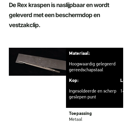
De Rex kraspen is naslijpbaar en wordt
geleverd met een beschermdop en
vestzakclip.
Materiaal:
Hoogwaardig gelegeerd
gereedschapstaal
Kop:
Leng
Ingesoldeerde en scherp
145 
geslepen punt
Toepassing
Metaal