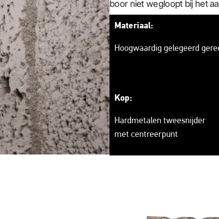
boor niet wegloopt bij het a
Materiaal:
Hoogwaardig gelegeerd gere
Kop:
Hardmetalen tweesnijder
met centreerpunt